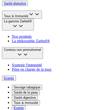
Santé digestive
Toux & Immunité
La gamme Zarbeil®
Nos produits
La philosophie Zarbeil®
Contenu non promotionnel
Soutenir l'immunité
Prise en charge de la toux
Events
Sevrage tabagique
Santé de la peau
Santé digestive
Toux & Immunité
Events