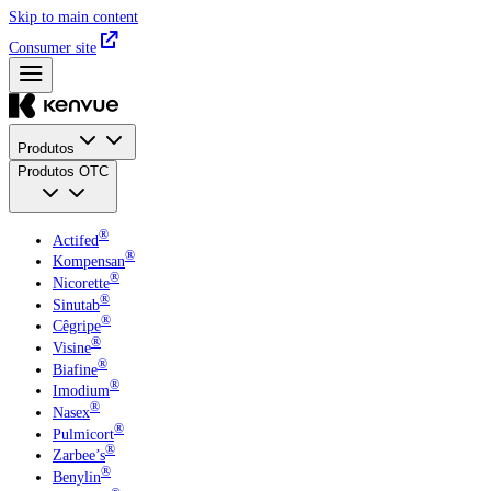
Skip to main content
Consumer site
Produtos
Produtos OTC
®
Actifed
®
Kompensan
®
Nicorette
®
Sinutab
®
Cêgripe
®
Visine
®
Biafine
®
Imodium
®
Nasex
®
Pulmicort
®
Zarbee’s
®
Benylin