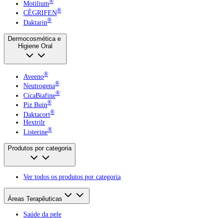
®
Motilium
®
CÊGRIFEN
®
Daktarin
Dermocosmética e
Higiene Oral
®
Aveeno
®
Neutrogena
®
CicaBiafine
®
Piz Buin
®
Daktacort
Hextrilr
®
Listerine
Produtos por categoria
Ver todos os produtos por categoria
Áreas Terapêuticas
Saúde da pele