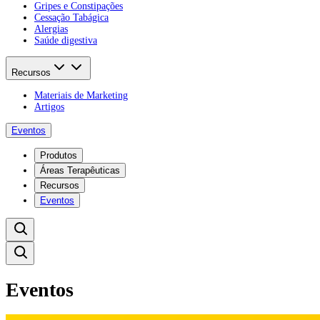
Gripes e Constipações
Cessação Tabágica
Alergias
Saúde digestiva
Recursos
Materiais de Marketing
Artigos
Eventos
Produtos
Áreas Terapêuticas
Recursos
Eventos
Eventos