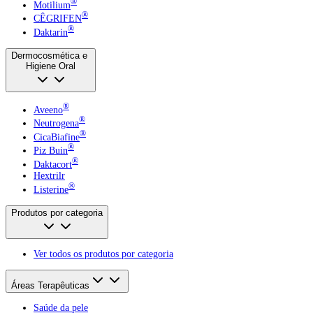
®
Motilium
®
CÊGRIFEN
®
Daktarin
Dermocosmética e
Higiene Oral
®
Aveeno
®
Neutrogena
®
CicaBiafine
®
Piz Buin
®
Daktacort
Hextrilr
®
Listerine
Produtos por categoria
Ver todos os produtos por categoria
Áreas Terapêuticas
Saúde da pele