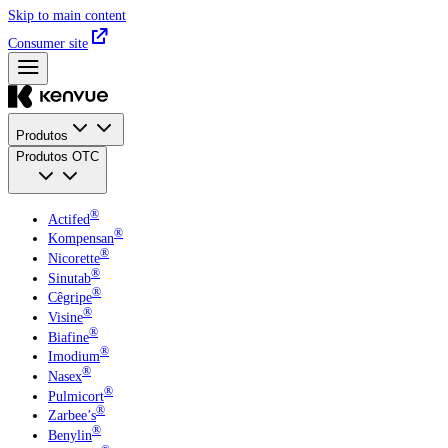
Skip to main content
Consumer site
Produtos
Produtos OTC
®
Actifed
®
Kompensan
®
Nicorette
®
Sinutab
®
Cêgripe
®
Visine
®
Biafine
®
Imodium
®
Nasex
®
Pulmicort
®
Zarbee’s
®
Benylin