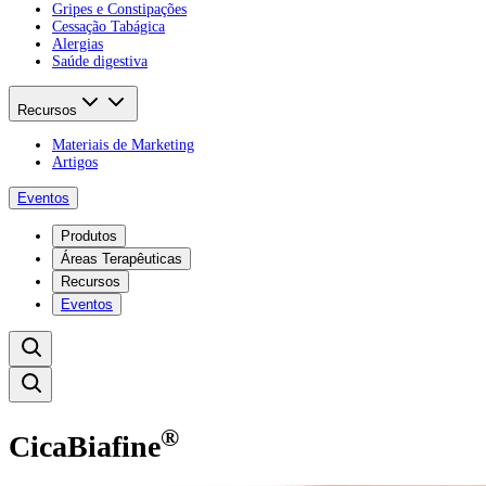
Gripes e Constipações
Cessação Tabágica
Alergias
Saúde digestiva
Recursos
Materiais de Marketing
Artigos
Eventos
Produtos
Áreas Terapêuticas
Recursos
Eventos
®
CicaBiafine