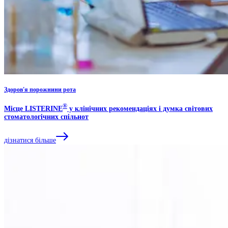
Здоров'я порожнини рота
®
Місце LISTERINE
у клінічних рекомендаціях і думка світових
стоматологічних спільнот
дізнатися більше