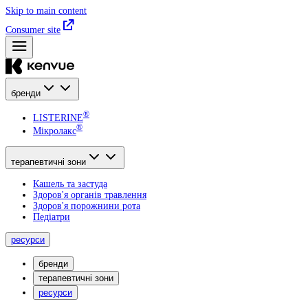
Skip to main content
Consumer site
бренди
®
LISTERINE
®
Мікролакс
терапевтичні зони
Кашель та застуда
Здоров'я органів травлення
Здоров'я порожнини рота
Педіатри
ресурси
бренди
терапевтичні зони
ресурси