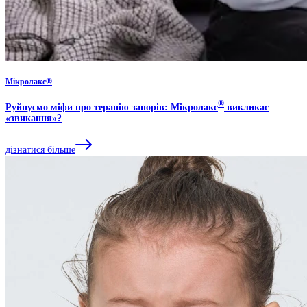
Мікролакс®
®
Руйнуємо міфи про терапію запорів: Мікролакс
викликає
«звикання»?
дізнатися більше