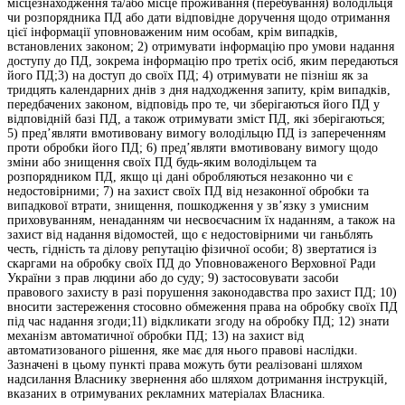
місцезнаходження та/або місце проживання (перебування) володільця
чи розпорядника ПД або дати відповідне доручення щодо отримання
цієї інформації уповноваженим ним особам, крім випадків,
встановлених законом; 2) отримувати інформацію про умови надання
доступу до ПД, зокрема інформацію про третіх осіб, яким передаються
його ПД;3) на доступ до своїх ПД; 4) отримувати не пізніш як за
тридцять календарних днів з дня надходження запиту, крім випадків,
передбачених законом, відповідь про те, чи зберігаються його ПД у
відповідній базі ПД, а також отримувати зміст ПД, які зберігаються;
5) пред’являти вмотивовану вимогу володільцю ПД із запереченням
проти обробки його ПД; 6) пред’являти вмотивовану вимогу щодо
зміни або знищення своїх ПД будь-яким володільцем та
розпорядником ПД, якщо ці дані обробляються незаконно чи є
недостовірними; 7) на захист своїх ПД від незаконної обробки та
випадкової втрати, знищення, пошкодження у зв’язку з умисним
приховуванням, ненаданням чи несвоєчасним їх наданням, а також на
захист від надання відомостей, що є недостовірними чи ганьблять
честь, гідність та ділову репутацію фізичної особи; 8) звертатися із
скаргами на обробку своїх ПД до Уповноваженого Верховної Ради
України з прав людини або до суду; 9) застосовувати засоби
правового захисту в разі порушення законодавства про захист ПД; 10)
вносити застереження стосовно обмеження права на обробку своїх ПД
під час надання згоди;11) відкликати згоду на обробку ПД; 12) знати
механізм автоматичної обробки ПД; 13) на захист від
автоматизованого рішення, яке має для нього правові наслідки.
Зазначені в цьому пункті права можуть бути реалізовані шляхом
надсилання Власнику звернення або шляхом дотримання інструкцій,
вказаних в отримуваних рекламних матеріалах Власника.