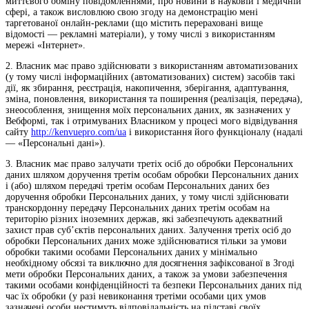
миттєвого обміну повідомленнями, про новини в науковій і медичній
сфері, а також висловлюю свою згоду на демонстрацію мені
таргетованої онлайн-реклами (що містить перераховані вище
відомості — рекламні матеріали), у тому числі з використанням
мережі «Інтернет».
2. Власник має право здійснювати з використанням автоматизованих
(у тому числі інформаційних (автоматизованих) систем) засобів такі
дії, як збирання, реєстрація, накопичення, зберігання, адаптування,
зміна, поновлення, використання та поширення (реалізація, передача),
знеособлення, знищення моїх персональних даних, як зазначених у
Вебформі, так і отримуваних Власником у процесі мого відвідування
сайту
http://kenvuepro.com/ua
і використання його функціоналу (надалі
— «Персональні дані»).
3. Власник має право залучати третіх осіб до обробки Персональних
даних шляхом доручення третім особам обробки Персональних даних
і (або) шляхом передачі третім особам Персональних даних без
доручення обробки Персональних даних, у тому числі здійснювати
транскордонну передачу Персональних даних третім особам на
територію різних іноземних держав, які забезпечують адекватний
захист прав суб’єктів персональних даних. Залучення третіх осіб до
обробки Персональних даних може здійснюватися тільки за умови
обробки такими особами Персональних даних у мінімально
необхідному обсязі та виключно для досягнення зафіксованої в Згоді
мети обробки Персональних даних, а також за умови забезпечення
такими особами конфіденційності та безпеки Персональних даних під
час їх обробки (у разі невиконання третіми особами цих умов
зазначені особи нестимуть відповідальність на підставі своїх