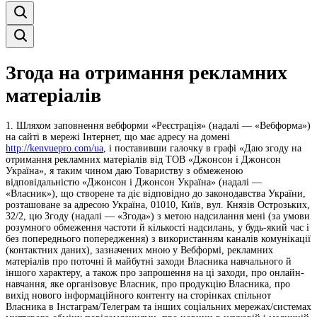
Згода на отримання рекламних
матеріалів
1. Шляхом заповнення вебформи «Реєстрація» (надалі — «Вебформа»)
на сайті в мережі Інтернет, що має адресу на домені
http://kenvuepro.com/ua
, і поставивши галочку в графі «Даю згоду на
отримання рекламних матеріалів від ТОВ «Джонсон і Джонсон
Україна», я таким чином даю Товариству з обмеженою
відповідальністю «Джонсон і Джонсон Україна» (надалі —
«Власник»), що створене та діє відповідно до законодавства України,
розташоване за адресою Україна, 01010, Київ, вул. Князів Острозьких,
32/2, цю Згоду (надалі — «Згода») з метою надсилання мені (за умови
розумного обмеження частоти й кількості надсилань, у будь-який час і
без попереднього попередження) з використанням каналів комунікації
(контактних даних), зазначених мною у Вебформі, рекламних
матеріалів про поточні й майбутні заходи Власника навчального й
іншого характеру, а також про запрошення на ці заходи, про онлайн-
навчання, яке організовує Власник, про продукцію Власника, про
вихід нового інформаційного контенту на сторінках спільнот
Власника в Інстаграм/Телеграм та інших соціальних мережах/системах