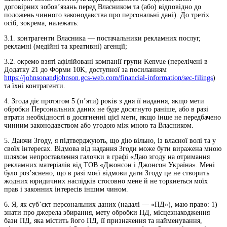
договірних зобов’язань перед Власником та (або) відповідно до
положень чинного законодавства про персональні дані). До третіх
осіб, зокрема, належать:
3.1. контрагенти Власника — постачальники рекламних послуг,
рекламні (медійні та креативні) агенції;
3.2. окремо взяті афілійовані компанії групи Kenvue (перелічені в
Додатку 21 до Форми 10K, доступної за посиланням
https://johnsonandjohnson.gcs-web.com/financial-information/sec-filings
)
та їхні контрагенти.
4. Згода діє протягом 5 (п’яти) років з дня її надання, якщо мети
обробки Персональних даних не буде досягнуто раніше, або в разі
втрати необхідності в досягненні цієї мети, якщо інше не передбачено
чинним законодавством або угодою між мною та Власником.
5. Даючи Згоду, я підтверджують, що дію вільно, із власної волі та у
своїх інтересах. Відмова від надання Згоди може бути виражена мною
шляхом непроставлення галочки в графі «Даю згоду на отримання
рекламних матеріалів від ТОВ «Джонсон і Джонсон Україна». Мені
було роз’яснено, що в разі моєї відмови дати Згоду це не створить
жодних юридичних наслідків стосовно мене й не торкнеться моїх
прав і законних інтересів іншим чином.
6. Я, як суб’єкт персональних даних (надалі — «ПД»), маю право: 1)
знати про джерела збирання, мету обробки ПД, місцезнаходження
бази ПД, яка містить його ПД, її призначення та найменування,