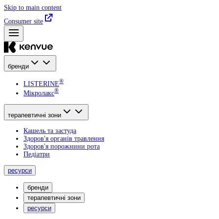
Skip to main content
Consumer site
бренди
®
LISTERINE
®
Мікролакс
терапевтичні зони
Кашель та застуда
Здоров'я органів травлення
Здоров'я порожнини рота
Педіатри
ресурси
бренди
терапевтичні зони
ресурси