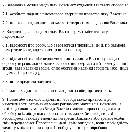
7. Звернення можна надсилати Власнику будь-яким із таких способів:
7.1. особисте надання письмового звернення представнику Власника;
7.2. поштове надсилання письмового звернення за адресою Власника.
8. Звернення, яке надсилається Власнику, має містити таку
інформацію:
8.1. відомості про особу, що звертається (прізвище, ім’я, по батькові,
номер телефону, адреса електронної пошти);
8.2. відомості, що підтверджують факт надання Власнику згоди на
обробку персональних даних особою, що звертається (найменування
згоди, дата надання згоди, опис обставин надання згоди та (або) інші
відомості про згоду);
8.3. опис предмета звернення;
8.4. дата складання звернення та підпис особи, що звертається.
9. Повне або часткове відкликання Згоди може призвести до
неможливості отримання мною рекламних матеріалів Власника. У
разі відкликання мною Згоди Власник матиме право продовжити
обробку всіх або деяких Персональних даних без Згоди в разі
необхідності захисту законних інтересів Власника або третьої особи,
якій передавалися Персональні дані, крім випадків, коли необхідність
захисту моїх основних прав і свобод у зв’язку з обробкою