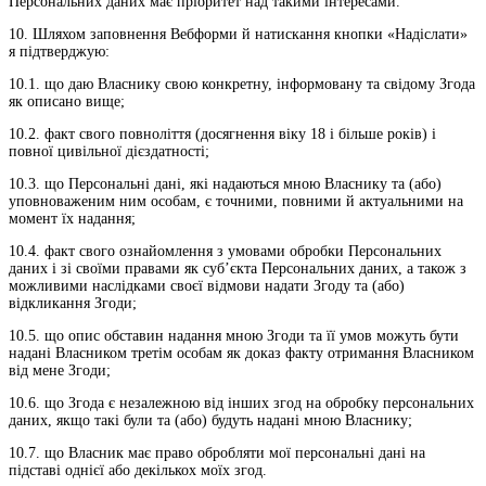
Персональних даних має пріоритет над такими інтересами.
10. Шляхом заповнення Вебформи й натискання кнопки «Надіслати»
я підтверджую:
10.1. що даю Власнику свою конкретну, інформовану та свідому Згода
як описано вище;
10.2. факт свого повноліття (досягнення віку 18 і більше років) і
повної цивільної дієздатності;
10.3. що Персональні дані, які надаються мною Власнику та (або)
уповноваженим ним особам, є точними, повними й актуальними на
момент їх надання;
10.4. факт свого ознайомлення з умовами обробки Персональних
даних і зі своїми правами як суб’єкта Персональних даних, а також з
можливими наслідками своєї відмови надати Згоду та (або)
відкликання Згоди;
10.5. що опис обставин надання мною Згоди та її умов можуть бути
надані Власником третім особам як доказ факту отримання Власником
від мене Згоди;
10.6. що Згода є незалежною від інших згод на обробку персональних
даних, якщо такі були та (або) будуть надані мною Власнику;
10.7. що Власник має право обробляти мої персональні дані на
підставі однієї або декількох моїх згод.