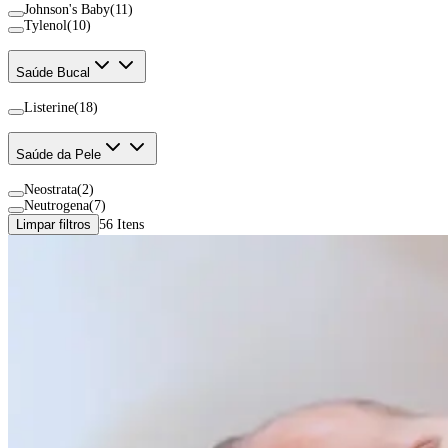
Johnson's Baby
(
11
)
Tylenol
(
10
)
Saúde Bucal
Listerine
(
18
)
Saúde da Pele​
Neostrata
(
2
)
Neutrogena
(
7
)
Limpar filtros
56
Itens