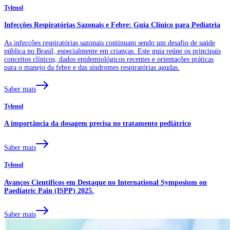
Tylenol
Infecções Respiratórias Sazonais e Febre: Guia Clínico para Pediatria
As infecções respiratórias sazonais continuam sendo um desafio de saúde
pública no Brasil, especialmente em crianças. Este guia reúne os principais
conceitos clínicos, dados epidemiológicos recentes e orientações práticas
para o manejo da febre e das síndromes respiratórias agudas.
Saber mais
Tylenol
A importância da dosagem precisa no tratamento pediátrico
Saber mais
Tylenol
Avanços Científicos em Destaque no International Symposium on
Paediatric Pain (ISPP) 2025.
Saber mais