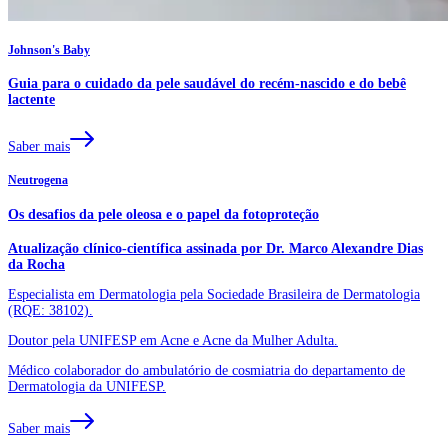
Johnson's Baby
Guia para o cuidado da pele saudável do recém-nascido e do bebê
lactente
Saber mais
Neutrogena
Os desafios da pele oleosa e o papel da fotoproteção
Atualização clínico-científica assinada por Dr. Marco Alexandre Dias
da Rocha
Especialista em Dermatologia pela Sociedade Brasileira de Dermatologia
(RQE: 38102).
Doutor pela UNIFESP em Acne e Acne da Mulher Adulta.
Médico colaborador do ambulatório de cosmiatria do departamento de
Dermatologia da UNIFESP.
Saber mais