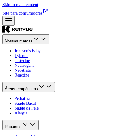
Skip to main content
Site para consumidores
Nossas marcas
Johnson's Baby
Tylenol
Listerine
Neutrogena
Neostrata
Reactine
Áreas terapêuticas
Pediatria
Saúde Bucal​
Saúde da Pele​
Alergia
Recursos