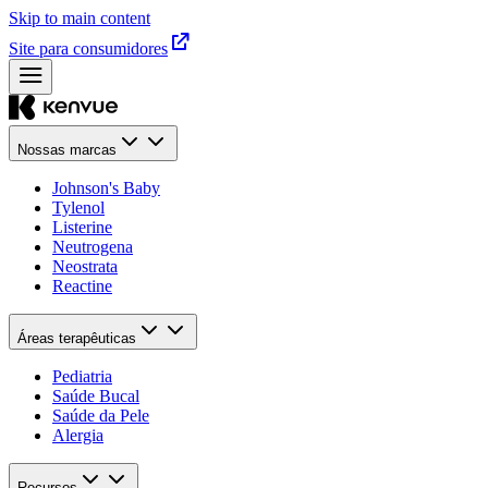
Skip to main content
Site para consumidores
Nossas marcas
Johnson's Baby
Tylenol
Listerine
Neutrogena
Neostrata
Reactine
Áreas terapêuticas
Pediatria
Saúde Bucal​
Saúde da Pele​
Alergia
Recursos