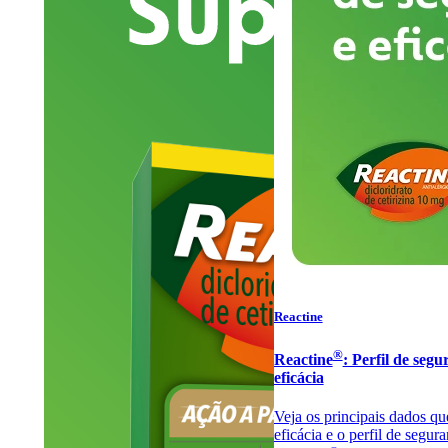
Reactine
®
Reactine
: Perfil de segu
eficácia
Veja os principais dados qu
eficácia e o perfil de segur