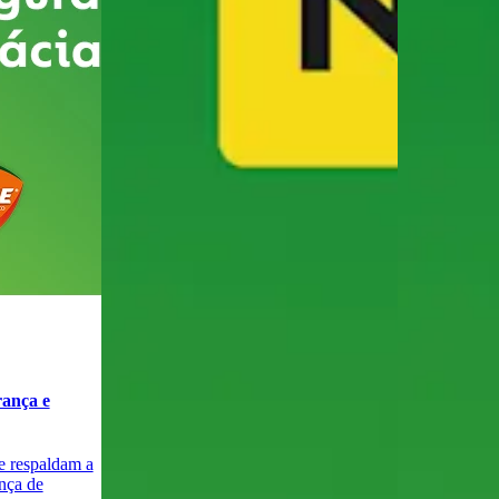
rança e
e respaldam a
ança de