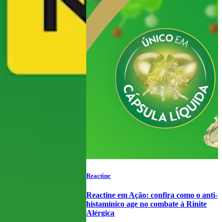
Reactine
Reactine em Ação: confira como o anti-
histamínico age no combate à Rinite
Alérgica