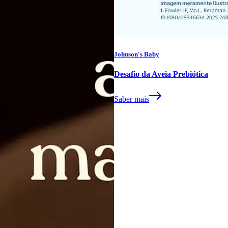
Johnson's Baby
Desafio da Aveia Prebiótica
Saber mais