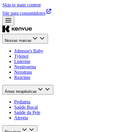
Skip to main content
Site para consumidores
Nossas marcas
Johnson's Baby
Tylenol
Listerine
Neutrogena
Neostrata
Reactine
Áreas terapêuticas
Pediatria
Saúde Bucal​
Saúde da Pele​
Alergia
Recursos