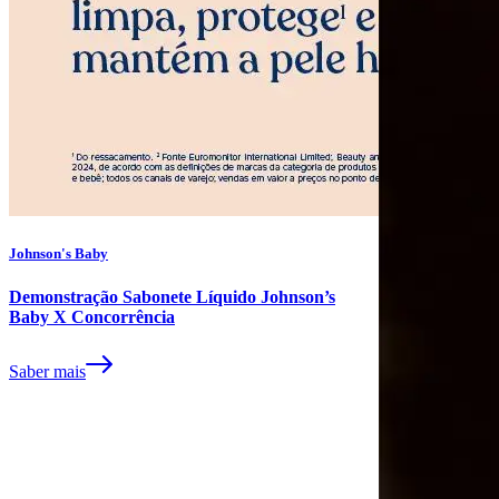
Johnson's Baby
Demonstração Sabonete Líquido Johnson’s
Baby X Concorrência
Saber mais