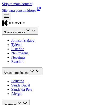
Skip to main content
Site para consumidores
Nossas marcas
Johnson's Baby
Tylenol
Listerine
Neutrogena
Neostrata
Reactine
Áreas terapêuticas
Pediatria
Saúde Bucal​
Saúde da Pele​
Alergia
Recursos