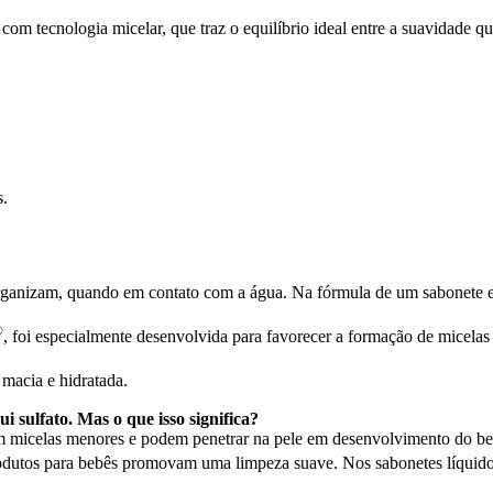
om tecnologia micelar, que traz o equilíbrio ideal entre a suavidade q
.​
rganizam, quando em contato com a água. Na fórmula de um sabonete essa
®
, foi especialmente desenvolvida para favorecer a formação de micela
 macia e hidratada.
i sulfato. Mas o que isso significa?
am micelas menores e podem penetrar na pele em desenvolvimento do be
 produtos para bebês promovam uma limpeza suave. Nos sabonetes líq