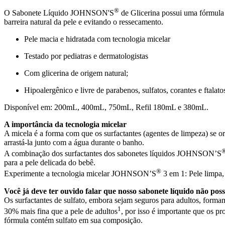
®
O Sabonete Líquido JOHNSON'S
de Glicerina possui uma fórmula c
barreira natural da pele e evitando o ressecamento.
Pele macia e hidratada com tecnologia micelar
Testado por pediatras e dermatologistas​
Com glicerina de origem natural; ​
Hipoalergênico e livre de parabenos, sulfatos, corantes e ftalatos
Disponível em: 200mL, 400mL, 750mL, Refil 180mL e 380mL.
A importância da tecnologia micelar
A micela é a forma com que os surfactantes (agentes de limpeza) se o
arrastá-la junto com a água durante o banho.
A combinação dos surfactantes dos sabonetes líquidos JOHNSON’S
para a pele delicada do bebê.
®
Experimente a tecnologia micelar JOHNSON’S
3 em 1: Pele limpa,
Você já deve ter ouvido falar que nosso sabonete líquido não possu
Os surfactantes de sulfato, embora sejam seguros para adultos, form
1
30% mais fina que a pele de adultos
, por isso é importante que os
fórmula contém sulfato em sua composição.