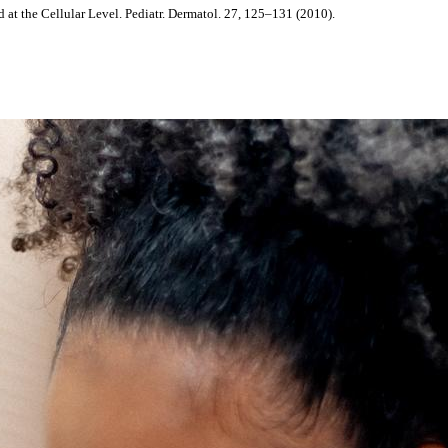
d at the Cellular Level. Pediatr. Dermatol. 27, 125–131 (2010).