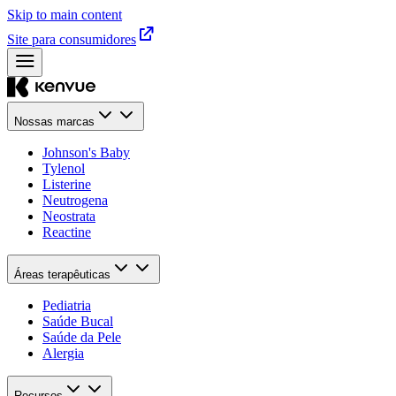
Skip to main content
Site para consumidores
Nossas marcas
Johnson's Baby
Tylenol
Listerine
Neutrogena
Neostrata
Reactine
Áreas terapêuticas
Pediatria
Saúde Bucal​
Saúde da Pele​
Alergia
Recursos