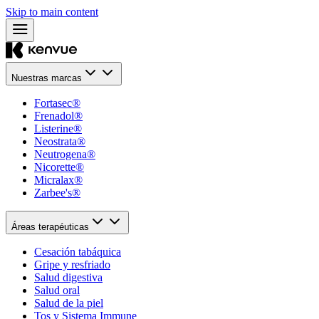
Skip to main content
Nuestras marcas
Fortasec®
Frenadol®
Listerine®
Neostrata®
Neutrogena®
Nicorette®
Micralax®
Zarbee's®
Áreas terapéuticas
Cesación tabáquica
Gripe y resfriado
Salud digestiva
Salud oral
Salud de la piel
Tos y Sistema Immune