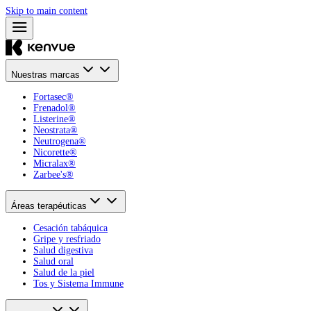
Skip to main content
Nuestras marcas
Fortasec®
Frenadol®
Listerine®
Neostrata®
Neutrogena®
Nicorette®
Micralax®
Zarbee's®
Áreas terapéuticas
Cesación tabáquica
Gripe y resfriado
Salud digestiva
Salud oral
Salud de la piel
Tos y Sistema Immune