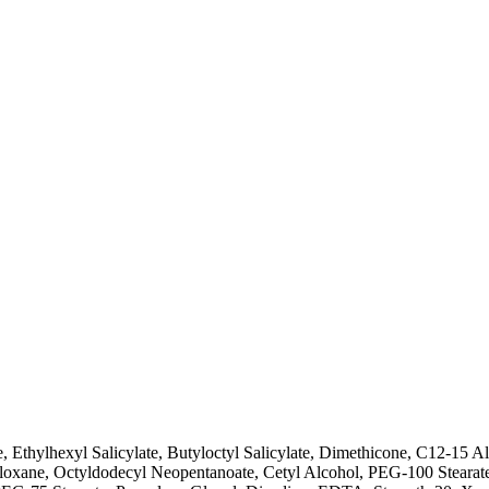
Ethylhexyl Salicylate, Butyloctyl Salicylate, Dimethicone, C12-15 A
loxane, Octyldodecyl Neopentanoate, Cetyl Alcohol, PEG-100 Stearate,