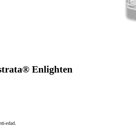
trata® Enlighten
nti-edad.