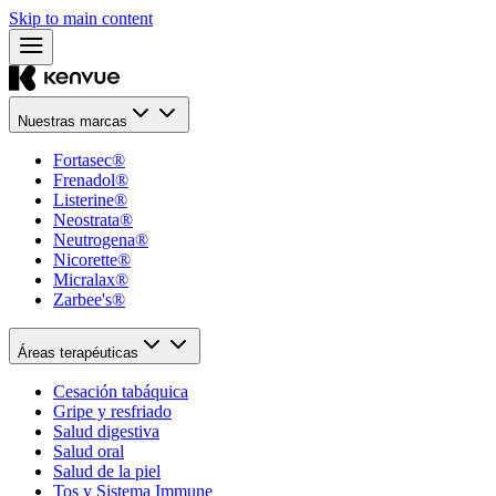
Skip to main content
Nuestras marcas
Fortasec®
Frenadol®
Listerine®
Neostrata®
Neutrogena®
Nicorette®
Micralax®
Zarbee's®
Áreas terapéuticas
Cesación tabáquica
Gripe y resfriado
Salud digestiva
Salud oral
Salud de la piel
Tos y Sistema Immune