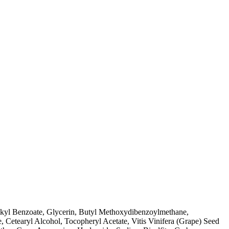
lkyl Benzoate, Glycerin, Butyl Methoxydibenzoylmethane,
 Cetearyl Alcohol, Tocopheryl Acetate, Vitis Vinifera (Grape) Seed