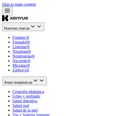
Skip to main content
Nuestras marcas
Fortasec®
Frenadol®
Listerine®
Neostrata®
Neutrogena®
Nicorette®
Micralax®
Zarbee's®
Áreas terapéuticas
Cesación tabáquica
Gripe y resfriado
Salud digestiva
Salud oral
Salud de la piel
Tos y Sistema Immune