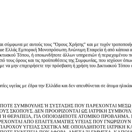
ται σύμφωνα με αυτούς τους "Όρους Χρήσης" και με τυχόν τροποποι
ue Ελλάς Εμπορική Μονοπρόσωπη Ανώνυμη Εταιρεία ή από κάποια από
Δικτυακού Τόπου, ή οποιωνδήποτε άλλων υπηρεσιών ή περιεχομένου π
ό τους όρους και τις προϋποθέσεις της Συμφωνίας, που ισχύουν όπως
ύμε να μην επιχειρήσετε την πρόσβαση ή χρήση του Δικτυακού Τόπου 
τίες υγείας με έδρα την Ελλάδα και δεν απευθύνεται σε άτομα ηλικία
ΟΤΕ ΣΥΜΒΟΥΛΗΣ Ή ΣΥΣΤΑΣΗΣ ΠΟΥ ΠΑΡΕΧΟΝΤΑΙ ΜΕΣΩ 
ΟΥΣ ΣΚΟΠΟΥΣ. ΔΕΝ ΠΡΟΟΡΙΖΟΝΤΑΙ ΩΣ ΙΑΤΡΙΚΗ ΣΥΜΒΟΥ
ΣΗ Ή ΘΕΡΑΠΕΙΑ, ΓΙΑ ΟΠΟΙΟΔΗΠΟΤΕ ΑΤΟΜΙΚΟ ΠΡΟΒΛΗΜΑ.
ΕΧΟΝΤΑΙ ΑΠΟ ΕΠΑΓΓΕΛΜΑΤΙΕΣ ΥΓΕΙΑΣ ΠΟΥ ΓΝΩΡΙΖΟΥΝ Τ
ΠΑΡΟΧΟΥ ΥΓΕΙΑΣ ΣΧΕΤΙΚΑ ΜΕ ΟΠΟΙΑΔΗΠΟΤΕ ΙΑΤΡΙΚΗ Κ