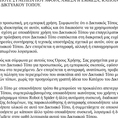
ΠΟΤΕ ΣΥΝΕΠΕΙΑ ΠΟΥ ΑΦΟΡΑ, ΑΜΕΣΑ Ή ΕΜΜΕΣΑ, ΚΑΠΟΙΑ
Υ ΔΙΚΤΥΑΚΟΥ ΤΟΠΟΥ.
ια προσωπική, μη εμπορική χρήση. Συμφωνείτε ότι ο Δικτυακός Τόπος
ιδιοκτησίας σε αυτόν, καθώς και ότι δικαιούστε να τα χρησιμοποιή
 σε σχέση με οποιαδήποτε χρήση του Δικτυακού Τόπου για επαγγελμα
 πρόσβαση στον Δικτυακό Τόπο εναπόκειται στη διακριτική μας ευχέρ
εσίες συντήρησης ή τεχνικής υποστήριξης σχετικά με αυτόν, ούτε φέ
υακού Τόπου. Δεν επιτρέπεται η αντιγραφή, αλλαγή ή επαναχρησιμο
ματωμένου λογισμικού.
ύς και σύμφωνα με αυτούς τους Όρους Χρήσης. Σας χορηγείται μια μη
 τον Δικτυακό Τόπο για προσωπικούς, μη εμπορικούς σκοπούς, εφόσο
πάνω στο περιεχόμενο. Δεν επιτρέπεται η αντιγραφή, ανατύπωση, προ
 η πώληση του περιεχομένου που ανακτάται από τον Δικτυακό Τόπο με
ν τόπων, χωρίς την προηγούμενη γραπτή άδεια του Κατόχου του Δικ
υακό Τόπο με οποιονδήποτε τρόπο θα μπορούσε να προκαλέσει απενεργ
 Τόπου, συμπεριλαμβανομένης οποιασδήποτε ικανότητας του χρήστη 
πρόγραμμα τύπου Robot ή Spider ή άλλη αυτόματη συσκευή, διαδικασί
ης δεδομένων, της παρακολούθησης ή αντιγραφής οποιουδήποτε υλικο
υδήποτε υλικού σε αυτό τον Δικτυακό Τόπο, ή συμμετάσχετε σε οποι
ποιήσετε με κάποιον άλλο τρόπο οποιαδήποτε συσκευή, λογισμικό ή δ
έμβετε στην ορθή λειτουργία αυτού του Δικτυακού Τόπου.