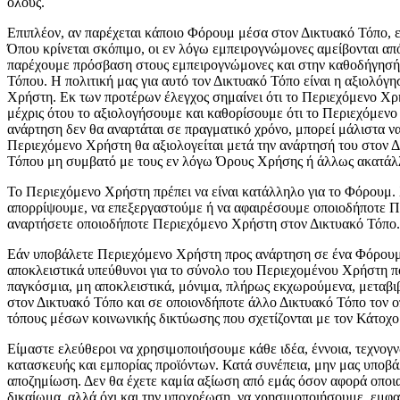
όλους.
Επιπλέον, αν παρέχεται κάποιο Φόρουμ μέσα στον Δικτυακό Τόπο, ε
Όπου κρίνεται σκόπιμο, οι εν λόγω εμπειρογνώμονες αμείβονται από
παρέχουμε πρόσβαση στους εμπειρογνώμονες και στην καθοδήγησή τ
Τόπου. Η πολιτική μας για αυτό τον Δικτυακό Τόπο είναι η αξιολόγ
Χρήστη. Εκ των προτέρων έλεγχος σημαίνει ότι το Περιεχόμενο Χρή
μέχρις ότου το αξιολογήσουμε και καθορίσουμε ότι το Περιεχόμενο
ανάρτηση δεν θα αναρτάται σε πραγματικό χρόνο, μπορεί μάλιστα να 
Περιεχόμενο Χρήστη θα αξιολογείται μετά την ανάρτησή του στον Δ
Τόπου μη συμβατό με τους εν λόγω Όρους Χρήσης ή άλλως ακατάλληλ
Το Περιεχόμενο Χρήστη πρέπει να είναι κατάλληλο για το Φόρουμ.
απορρίψουμε, να επεξεργαστούμε ή να αφαιρέσουμε οποιοδήποτε Πε
αναρτήσετε οποιοδήποτε Περιεχόμενο Χρήστη στον Δικτυακό Τόπο.
Εάν υποβάλετε Περιεχόμενο Χρήστη προς ανάρτηση σε ένα Φόρουμ, α
αποκλειστικά υπεύθυνοι για το σύνολο του Περιεχομένου Χρήστη πο
παγκόσμια, μη αποκλειστικά, μόνιμα, πλήρως εκχωρούμενα, μεταβι
στον Δικτυακό Τόπο και σε οποιονδήποτε άλλο Δικτυακό Τόπο τον ο
τόπους μέσων κοινωνικής δικτύωσης που σχετίζονται με τον Κάτοχο
Είμαστε ελεύθεροι να χρησιμοποιήσουμε κάθε ιδέα, έννοια, τεχνογ
κατασκευής και εμπορίας προϊόντων. Κατά συνέπεια, μην μας υποβάλ
αποζημίωση. Δεν θα έχετε καμία αξίωση από εμάς όσον αφορά οποι
δικαίωμα, αλλά όχι και την υποχρέωση, να χρησιμοποιήσουμε, εμφα