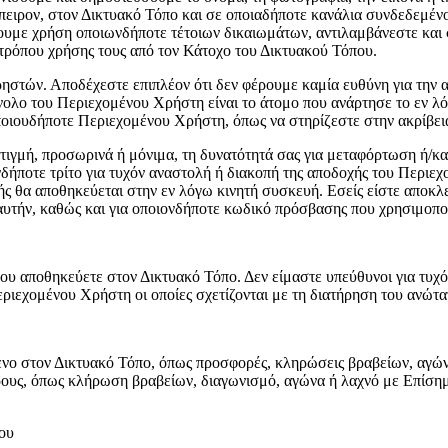
' άπειρον, στον Δικτυακό Τόπο και σε οποιαδήποτε κανάλια συνδεδεμέ
νουμε χρήση οποιωνδήποτε τέτοιων δικαιωμάτων, αντιλαμβάνεστε και
 τρόπου χρήσης τους από τον Κάτοχο του Δικτυακού Τόπου.
ρηστών. Αποδέχεστε επιπλέον ότι δεν φέρουμε καμία ευθύνη για την
νολο του Περιεχομένου Χρήστη είναι το άτομο που ανάρτησε το εν λ
οποιουδήποτε Περιεχομένου Χρήστη, όπως να στηρίζεστε στην ακρίβει
στιγμή, προσωρινά ή μόνιμα, τη δυνατότητά σας για μεταφόρτωση ή/
ονδήποτε τρίτο για τυχόν αναστολή ή διακοπή της αποδοχής του Περιε
θα αποθηκεύεται στην εν λόγω κινητή συσκευή. Εσείς είστε αποκλει
ε αυτήν, καθώς και για οποιονδήποτε κωδικό πρόσβασης που χρησιμοπ
 αποθηκεύετε στον Δικτυακό Τόπο. Δεν είμαστε υπεύθυνοι για τυχόν
ριεχομένου Χρήστη οι οποίες σχετίζονται με τη διατήρηση του ανώτ
μενο στον Δικτυακό Τόπο, όπως προσφορές, κληρώσεις βραβείων, αγώ
ρους, όπως κλήρωση βραβείων, διαγωνισμό, αγώνα ή λαχνό με Επίσημ
ου