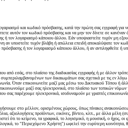
λογαριασμό και κωδικό πρόσβασης, κατά την πρώτη σας εγγραφή για ν
ετε αυτόν τον κωδικό πρόσβασης και να μην τον δίνετε σε κανέναν ά
σης ή τον λογαριασμό κάποιου άλλου. Εάν υποψιαστείτε τυχόν μη εξ
νη αν υποστείτε τυχόν βλάβη ή απώλεια επειδή αποκαλύψατε τον κωδ
 πρόσβασης ή τον λογαριασμό κάποιου άλλου, ή αν αντιληφθείτε ή υ
υ από εσάς, στο πλαίσιο της διαδικασίας εγγραφής ή με άλλον τρόπο
 συμπεριλαμβανομένων των δικαιωμάτων σας σχετικά με τις εν λόγω
ινωνία. Όταν επικοινωνείτε μαζί μας μέσω του Δικτυακού Τόπου ή 
πικοινωνούμε μαζί σας ηλεκτρονικά, στο πλαίσιο των τοπικών νόμων π
 που σας παρέχουμε ηλεκτρονικά, ισοδυναμούν με γραπτές επικοινωνίες 
ήσουμε στο μέλλον, ορισμένους χώρους, όπως πίνακες ανακοινώσεων 
ια, αξιολογήσεις προϊόντων, εικόνες, βίντεο, κλπ., με άλλα μέλη (σ
ί ότι το κείμενο, τα γραφικά, το λογισμικό, η μουσική, ο ήχος, οι φ
λλογικά, το "Περιεχόμενο Χρήστη") ωφελεί την ευρύτερη κοινότητα, 