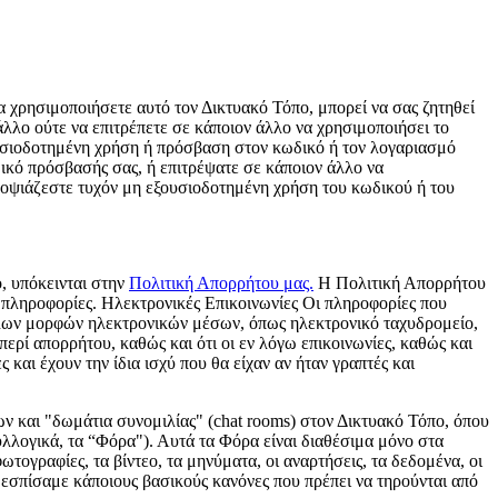
α χρησιμοποιήσετε αυτό τον Δικτυακό Τόπο, μπορεί να σας ζητηθεί
λλο ούτε να επιτρέπετε σε κάποιον άλλο να χρησιμοποιήσει το
ουσιοδοτημένη χρήση ή πρόσβαση στον κωδικό ή τον λογαριασμό
ικό πρόσβασής σας, ή επιτρέψατε σε κάποιον άλλο να
ποψιάζεστε τυχόν μη εξουσιοδοτημένη χρήση του κωδικού ή του
, υπόκεινται στην
Πολιτική Απορρήτου μας.
Η Πολιτική Απορρήτου
 πληροφορίες. Ηλεκτρονικές Επικοινωνίες Οι πληροφορίες που
άλλων μορφών ηλεκτρονικών μέσων, όπως ηλεκτρονικό ταχυδρομείο,
ερί απορρήτου, καθώς και ότι οι εν λόγω επικοινωνίες, καθώς και
και έχουν την ίδια ισχύ που θα είχαν αν ήταν γραπτές και
και "δωμάτια συνομιλίας" (chat rooms) στον Δικτυακό Τόπο, όπου
υλλογικά, τα “Φόρα"). Αυτά τα Φόρα είναι διαθέσιμα μόνο στα
ωτογραφίες, τα βίντεο, τα μηνύματα, οι αναρτήσεις, τα δεδομένα, οι
θεσπίσαμε κάποιους βασικούς κανόνες που πρέπει να τηρούνται από