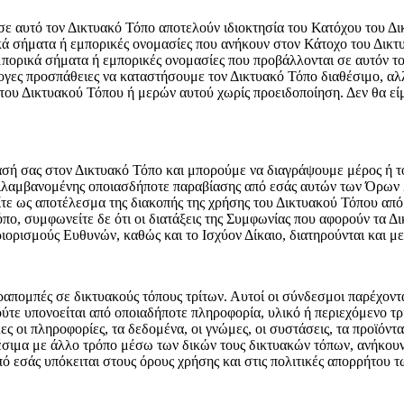
σε αυτό τον Δικτυακό Τόπο αποτελούν ιδιοκτησία του Κατόχου του Δ
κά σήματα ή εμπορικές ονομασίες που ανήκουν στον Κάτοχο του Δικτ
πορικά σήματα ή εμπορικές ονομασίες που προβάλλονται σε αυτόν το
ες προσπάθειες να καταστήσουμε τον Δικτυακό Τόπο διαθέσιμο, αλλά
του Δικτυακού Τόπου ή μερών αυτού χωρίς προειδοποίηση. Δεν θα εί
ασή σας στον Δικτυακό Τόπο και μπορούμε να διαγράψουμε μέρος ή 
περιλαμβανομένης οποιασδήποτε παραβίασης από εσάς αυτών των Όρω
ίτε ως αποτέλεσμα της διακοπής της χρήσης του Δικτυακού Τόπου από
όπο, συμφωνείτε δε ότι οι διατάξεις της Συμφωνίας που αφορούν τα 
ορισμούς Ευθυνών, καθώς και το Ισχύον Δίκαιο, διατηρούνται και μετ
απομπές σε δικτυακούς τόπους τρίτων. Αυτοί οι σύνδεσμοι παρέχοντα
τε υπονοείται από οποιαδήποτε πληροφορία, υλικό ή περιεχόμενο τρίτ
 οι πληροφορίες, τα δεδομένα, οι γνώμες, οι συστάσεις, τα προϊόντα
σιμα με άλλο τρόπο μέσω των δικών τους δικτυακών τόπων, ανήκουν 
 εσάς υπόκειται στους όρους χρήσης και στις πολιτικές απορρήτου 