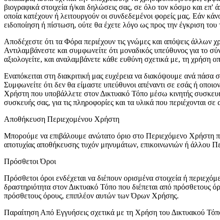
βιογραφικά στοιχεία ή/και δηλώσεις σας, σε όλο τον κόσμο και επ
οποία κατέχουν ή λειτουργούν οι συνδεδεμένοι φορείς μας. Εάν κά
ειδοποίηση ή πίστωση, ούτε θα έχετε λόγο ως προς την έγκριση του
Αποδέχεστε ότι τα Φόρα περιέχουν τις γνώμες και απόψεις άλλων χ
Αντιλαμβάνεστε και συμφωνείτε ότι μοναδικός υπεύθυνος για το σύ
αξιολογείτε, και αναλαμβάνετε κάθε ευθύνη σχετικά με, τη χρήση 
Εναπόκειται στη διακριτική μας ευχέρεια να διακόψουμε ανά πάσα 
Συμφωνείτε ότι δεν θα είμαστε υπεύθυνοι απέναντι σε εσάς ή οποι
Χρήστη που υποβάλλετε στον Δικτυακό Τόπο μέσω κινητής συσκευής 
συσκευής σας, για τις πληροφορίες και τα υλικά που περιέχονται σ
Αποθήκευση Περιεχομένου Χρήστη
Μπορούμε να επιβάλουμε ανώτατο όριο στο Περιεχόμενο Χρήστη που
αποτυχίας αποθήκευσης τυχόν μηνυμάτων, επικοινωνιών ή άλλου Πε
Πρόσθετοι Όροι
Πρόσθετοι όροι ενδέχεται να διέπουν ορισμένα στοιχεία ή περιεχό
δραστηριότητα στον Δικτυακό Τόπο που διέπεται από πρόσθετους ό
πρόσθετους όρους, επιπλέον αυτών των Όρων Χρήσης.
Παραίτηση Από Εγγυήσεις σχετικά με τη Χρήση του Δικτυακού Τόπ