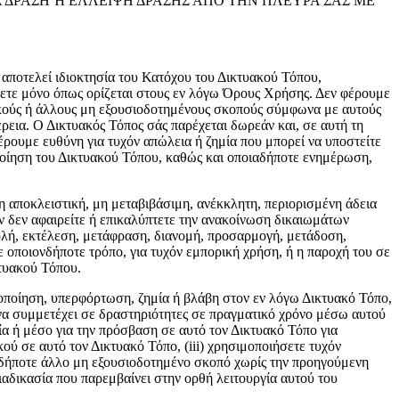
 ΔΡΑΣΗ Ή ΕΛΛΕΙΨΗ ΔΡΑΣΗΣ ΑΠΟ ΤΗΝ ΠΛΕΥΡΑ ΣΑΣ ΜΕ
 αποτελεί ιδιοκτησία του Κατόχου του Δικτυακού Τόπου,
σετε μόνο όπως ορίζεται στους εν λόγω Όρους Χρήσης. Δεν φέρουμε
τικούς ή άλλους μη εξουσιοδοτημένους σκοπούς σύμφωνα με αυτούς
εια. Ο Δικτυακός Τόπος σάς παρέχεται δωρεάν και, σε αυτή τη
ρουμε ευθύνη για τυχόν απώλεια ή ζημία που μπορεί να υποστείτε
ποίηση του Δικτυακού Τόπου, καθώς και οποιαδήποτε ενημέρωση,
 αποκλειστική, μη μεταβιβάσιμη, ανέκκλητη, περιορισμένη άδεια
ν δεν αφαιρείτε ή επικαλύπτετε την ανακοίνωση δικαιωμάτων
βολή, εκτέλεση, μετάφραση, διανομή, προσαρμογή, μετάδοση,
 οποιονδήποτε τρόπο, για τυχόν εμπορική χρήση, ή η παροχή του σε
τυακού Τόπου.
οποίηση, υπερφόρτωση, ζημία ή βλάβη στον εν λόγω Δικτυακό Τόπο,
να συμμετέχει σε δραστηριότητες σε πραγματικό χρόνο μέσω αυτού
α ή μέσο για την πρόσβαση σε αυτό τον Δικτυακό Τόπο για
ύ σε αυτό τον Δικτυακό Τόπο, (iii) χρησιμοποιήσετε τυχόν
ονδήποτε άλλο μη εξουσιοδοτημένο σκοπό χωρίς την προηγούμενη
ιαδικασία που παρεμβαίνει στην ορθή λειτουργία αυτού του