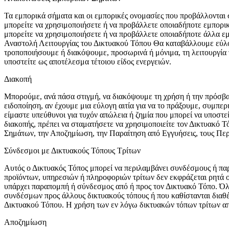
Τα εμπορικά σήματα και οι εμπορικές ονομασίες που προβάλλονται 
μπορείτε να χρησιμοποιήσετε ή να προβάλλετε οποιαδήποτε εμπορι
μπορείτε να χρησιμοποιήσετε ή να προβάλλετε οποιαδήποτε άλλα εμ
Αναστολή Λειτουργίας του Δικτυακού Τόπου Θα καταβάλλουμε εύλογ
τροποποιήσουμε ή διακόψουμε, προσωρινά ή μόνιμα, τη λειτουργία 
υποστείτε ως αποτέλεσμα τέτοιου είδος ενεργειών.
Διακοπή
Μπορούμε, ανά πάσα στιγμή, να διακόψουμε τη χρήση ή την πρόσβ
ειδοποίηση, αν έχουμε μια εύλογη αιτία για να το πράξουμε, συμ
είμαστε υπεύθυνοι για τυχόν απώλεια ή ζημία που μπορεί να υποστε
διακοπής, πρέπει να σταματήσετε να χρησιμοποιείτε τον Δικτυακό Τ
Σημάτων, την Αποζημίωση, την Παραίτηση από Εγγυήσεις, τους Περι
Σύνδεσμοι με Δικτυακούς Τόπους Τρίτων
Αυτός ο Δικτυακός Τόπος μπορεί να περιλαμβάνει συνδέσμους ή παρ
προϊόντων, υπηρεσιών ή πληροφοριών τρίτων δεν εκφράζεται ρητά ού
υπάρχει παραπομπή ή σύνδεσμος από ή προς τον Δικτυακό Τόπο. Όλες
συνδέσμων προς άλλους δικτυακούς τόπους ή που καθίστανται διαθέ
Δικτυακού Τόπου. Η χρήση των εν λόγω δικτυακών τόπων τρίτων από
Αποζημίωση