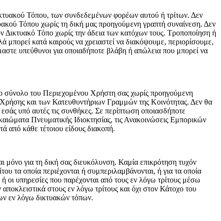
ικτυακού Τόπου, των συνδεδεμένων φορέων αυτού ή τρίτων. Δεν
υακού Τόπου χωρίς τη δική μας προηγούμενη γραπτή συναίνεση. Δεν
ν Δικτυακό Τόπο χωρίς την άδεια των κατόχων τους. Τροποποίηση ή
 μπορεί κατά καιρούς να χρειαστεί να διακόψουμε, περιορίσουμε,
μαστε υπεύθυνοι για οποιαδήποτε βλάβη ή απώλεια που μπορεί να
το σύνολο του Περιεχομένου Χρήστη σας χωρίς προηγούμενη
ν Χρήσης και των Κατευθυντήριων Γραμμών της Κοινότητας. Δεν θα
 εσάς υπό αυτές τις συνθήκες. Σε περίπτωση οποιασδήποτε
Δικαιώματα Πνευματικής Ιδιοκτησίας, τις Ανακοινώσεις Εμπορικών
ά από κάθε τέτοιου είδους διακοπή.
ι μόνο για τη δική σας διευκόλυνση. Καμία επικρότηση τυχόν
ου τα οποία περιέχονται ή συμπεριλαμβάνονται, ή για τα οποία
 ή οι υπηρεσίες που παρέχονται από τους εν λόγω τρίτους μέσω
αποκλειστικά στους εν λόγω τρίτους και όχι στον Κάτοχο του
των εν λόγω δικτυακών τόπων.