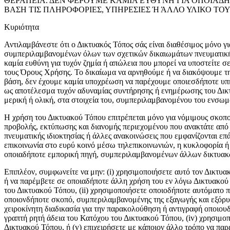
ΘΕΡΑΠΕΙΑ. ΔΕΝ ΦΕΡΟΥΜΕ ΚΑΜΙΑ ΕΥΘΥΝΗ ΓΙΑ ΟΠΟΙΑΔΗ
ΒΑΣΗ ΤΙΣ ΠΛΗΡΟΦΟΡΙΕΣ, ΥΠΗΡΕΣΙΕΣ Ή ΆΛΛΟ ΥΛΙΚΟ ΤΟ
Κυριότητα
Αντιλαμβάνεστε ότι ο Δικτυακός Τόπος σάς είναι διαθέσιμος μόνο γ
συμπεριλαμβανομένων όλων των σχετικών δικαιωμάτων πνευματικής 
καμία ευθύνη για τυχόν ζημία ή απώλεια που μπορεί να υποστείτε
τους Όρους Χρήσης. Το δικαίωμα να αρνηθούμε ή να διακόψουμε την
βάση, δεν έχουμε καμία υποχρέωση να παρέχουμε οποιεσδήποτε υπηρ
ως αποτέλεσμα τυχόν αδυναμίας συντήρησης ή ενημέρωσης του Δικτ
μερική ή ολική, στα στοιχεία του, συμπεριλαμβανομένου του ενσω
Η χρήση του Δικτυακού Τόπου επιτρέπεται μόνο για νόμιμους σκοπο
προβολής, εκτύπωσης και διανομής περιεχομένου που ανακτάτε από
πνευματικής ιδιοκτησίας ή άλλες ανακοινώσεις που εμφανίζονται ε
επικοινωνία στο ευρύ κοινό μέσω τηλεπικοινωνιών, η κυκλοφορία ή
οποιαδήποτε εμπορική πηγή, συμπεριλαμβανομένων άλλων δικτυακώ
Επιπλέον, συμφωνείτε να μην: (i) χρησιμοποιήσετε αυτό τον Δικτ
ή να παρέμβετε σε οποιαδήποτε άλλη χρήση του εν λόγω Δικτυακού
του Δικτυακού Τόπου, (ii) χρησιμοποιήσετε οποιοδήποτε αυτόματο 
οποιονδήποτε σκοπό, συμπεριλαμβανομένης της εξαγωγής και εξόρυξ
χειροκίνητη διαδικασία για την παρακολούθηση ή αντιγραφή οποιο
γραπτή ρητή άδεια του Κατόχου του Δικτυακού Τόπου, (iv) χρησιμο
Δικτυακού Τόπου, ή (v) επιχειρήσετε με κάποιον άλλο τρόπο να παρ