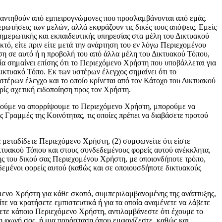
 απαντηθούν από εμπειρογνώμονες που προσλαμβάνονται από εμάς.
ρωτήσεις των μελών, αλλά εκφράζουν τις δικές τους απόψεις. Εμείς
μερωτικής και εκπαιδευτικής υπηρεσίας στα μέλη του Δικτυακού
κτό, είτε πριν είτε μετά την ανάρτηση του εν λόγω Περιεχομένου
ση σε αυτό ή η προβολή του από άλλα μέλη του Δικτυακού Τόπου,
α σημαίνει επίσης ότι το Περιεχόμενο Χρήστη που υποβάλλεται για
Δικτυακό Τόπο. Εκ των υστέρων έλεγχος σημαίνει ότι το
τέρων έλεγχο και το οποίο κρίνεται από τον Κάτοχο του Δικτυακού
ίς σχετική ειδοποίηση προς τον Χρήστη.
ορούμε να απορρίψουμε το Περιεχόμενο Χρήστη, μπορούμε να
ραμμές της Κοινότητας, τις οποίες πρέπει να διαβάσετε προτού
 μεταδίδετε Περιεχόμενο Χρήστη, (2) συμφωνείτε ότι είστε
κτυακού Τόπου και στους συνδεδεμένους φορείς αυτού ανέκκλητα,
ης του δικού σας Περιεχομένου Χρήστη, με οποιονδήποτε τρόπο,
δεμένοι φορείς αυτού (καθώς και σε οποιουσδήποτε δικτυακούς
όμενο Χρήστη για κάθε σκοπό, συμπεριλαμβανομένης της ανάπτυξης,
τε να κρατήσετε εμπιστευτικά ή για τα οποία αναμένετε να λάβετε
τε κάποιο Περιεχόμενο Χρήστη, αντιλαμβάνεστε ότι έχουμε το
η φωνή σας, ή μια παράσταση όπου εμφανίζεστε, καθώς και