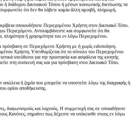
νου ή διάδοχου Δικτυακού Τόπου ή μέσων κοινωνικής δικτύωσης τα
 συμφωνείτε ότι δεν θα λάβετε καμία άλλη αμοιβή, πληρωμή,
 ακρίβεια οποιουδήποτε Περιεχομένου Χρήστη στον Δικτυακό Τόπο.
όγω Περιεχόμενο. Αντιλαμβάνεστε και συμφωνείτε ότι θα
α, πληρότητα ή χρησιμότητα του εν λόγω Περιεχομένου.
και πρόσβαση σε Περιεχόμενο Χρήστη με ή χωρίς ειδοποίηση.
χομένου Χρήστη. Υπενθυμίζεται ότι το σύνολο του Περιεχομένου
στικά υπεύθυνοι για την προστασία και ασφάλεια της κινητής
οιείτε στη συσκευή σας και για πρόσβαση στον Δικτυακό Τόπο.
 απώλεια ή ζημία που μπορείτε να υποστείτε λόγω της διαγραφής ή
ατου ορίου αποθήκευσης.
νες, διαγωνισμούς και λαχνούς. Η συμμετοχή σας σε οποιαδήποτε
ους Κανόνες, σημαίνει πως δέχεστε να υπόκεισθε στους εν λόγω