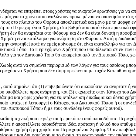
νδέχεται να επιτρέπει στους χρήστες να αναρτούν ερωτήσεις για να
 εμάς για το χρόνο που αναλώνουν προκειμένου να απαντήσουν στις ε
ους στο πλαίσιο του Φόρουμ αποκλειστικά και μόνο με τη μορφή ενη
ηση του Περιεχομένου Χρήστη, στο βαθμό που αυτό είναι πρακτικά εφι
στη δεν θα αναρτάται στο Φόρουμ και δεν θα είναι δυνατή η πρόσβα
 Χρήστη είναι κατάλληλο για ανάρτηση στο Φόρουμ. Αυτή η διαδικασί
μην αναρτηθεί ποτέ αν εμείς κρίνουμε ότι είναι ακατάλληλο για τον 
ικτυακό Τόπο. Το Περιεχόμενο Χρήστη που υποβάλλεται σε εκ των υσ
ο για τον Δικτυακό Τόπο θα αφαιρείται από τον Δικτυακό Τόπο, χωρ
 Χωρίς αυτό να σημαίνει περιορισμό των λόγων για τους οποίους μπ
ριεχόμενο Χρήστη που δεν συμμορφώνεται με τυχόν Κατευθυντήριες Γ
υτό σημαίνει ότι (1) επιβεβαιώνετε ότι δικαιούστε να αναρτάτε ή να
υ υποβάλλετε προς ανάρτηση, και (3) εκχωρείτε στον Κάτοχο του Δι
βάσιμα και χωρίς χρέωση για εκμετάλλευση δικαίωμα και άδεια χρήσ
ποίο κατέχει ή λειτουργεί ο Κάτοχος του Δικτυακού Τόπου ή οι συνδε
 του Δικτυακού Τόπου ή με τους συνδεδεμένους φορείς αυτού).
νωσία ή τεχνική που περιέχεται ή προκύπτει από οποιοδήποτε Περιεχ
λετε ή αποστέλλετε οποιαδήποτε ιδέα, πρόταση ή υλικό που επιθυμεί
αδήποτε χρήση ή μη χρήση του Περιεχομένου Χρήστη. Όταν υποβάλλε
νίσουμε και δημοσιεύσουμε το όνομα, τη φωτογραφία, την εικόνα ή τ