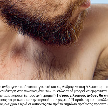
 ανδρογενετικού τύπου, γνωστή και ως Ανδρογενετική Αλωπεκία, η οπ
νηθέστερη στις γυναίκες άνω των 35 ετών αλλά μπορεί να εμφανιστεί
ετωπιαία παρυφή (μπροστινή γραμμή).
1 στους 2 λευκούς άνδρες θα α
φους, το μέτωπο και την κορυφή του τριχωτού.Η αραίωση και η απώλ
ας ελέγχου.Συχνά οι ασθενείς στα πρώτα σημάδια αραίωσης προσπαθ