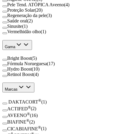
Pele Tend. ATÓPICA Aveeno
(
4
)
Proteção Solar
(
20
)
Regeneração da pele
(
3
)
Saúde oral
(
2
)
Sinusite
(
1
)
Vermelhidão olho
(
1
)
Gama
Bright Boost
(
5
)
Fórmula Norueguesa
(
17
)
Hydro Boost
(
10
)
Retinol Boost
(
4
)
Marcas
®
DAKTACORT
(
1
)
®
ACTIFED
(
2
)
®
AVEENO
(
16
)
®
BIAFINE
(
2
)
®
CICABIAFINE
(
1
)
®