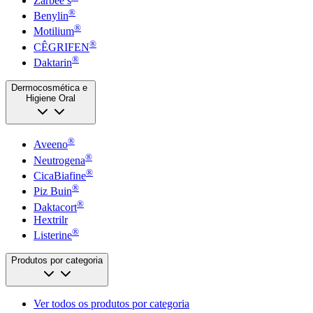
Zarbee’s
®
Benylin
®
Motilium
®
CÊGRIFEN
®
Daktarin
Dermocosmética e
Higiene Oral
®
Aveeno
®
Neutrogena
®
CicaBiafine
®
Piz Buin
®
Daktacort
Hextrilr
®
Listerine
Produtos por categoria
Ver todos os produtos por categoria