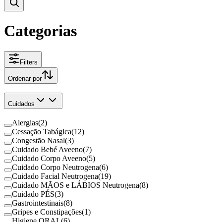
Categorias
Filters
Ordenar por
Cuidados
Alergias
(
2
)
Cessação Tabágica
(
12
)
Congestão Nasal
(
3
)
Cuidado Bebé Aveeno
(
7
)
Cuidado Corpo Aveeno
(
5
)
Cuidado Corpo Neutrogena
(
6
)
Cuidado Facial Neutrogena
(
19
)
Cuidado MÃOS e LÁBIOS Neutrogena
(
8
)
Cuidado PÉS
(
3
)
Gastrointestinais
(
8
)
Gripes e Constipações
(
1
)
Higiene ORAL
(
6
)