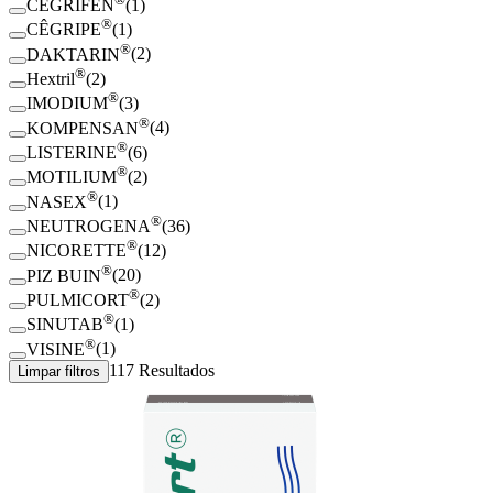
CÊGRIFEN
(
1
)
®
CÊGRIPE
(
1
)
®
DAKTARIN
(
2
)
®
Hextril
(
2
)
®
IMODIUM
(
3
)
®
KOMPENSAN
(
4
)
®
LISTERINE
(
6
)
®
MOTILIUM
(
2
)
®
NASEX
(
1
)
®
NEUTROGENA
(
36
)
®
NICORETTE
(
12
)
®
PIZ BUIN
(
20
)
®
PULMICORT
(
2
)
®
SINUTAB
(
1
)
®
VISINE
(
1
)
117
Resultados
Limpar filtros