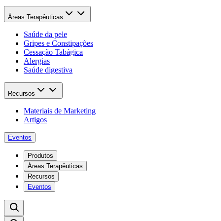
Áreas Terapêuticas
Saúde da pele
Gripes e Constipações
Cessação Tabágica
Alergias
Saúde digestiva
Recursos
Materiais de Marketing
Artigos
Eventos
Produtos
Áreas Terapêuticas
Recursos
Eventos