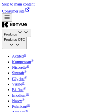
Skip to main content
Consumer site
Produtos
Produtos OTC
®
Actifed
®
Kompensan
®
Nicorette
®
Sinutab
®
Cêgripe
®
Visine
®
Biafine
®
Imodium
®
Nasex
®
Pulmicort
®