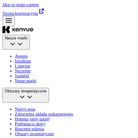
Skip to main content
Strona korporacyjna
Nasze marki
Aveeno
Imodium
Listerine
Nicorette
Sudafed
Nasze marki
Obszary terapeutyczne
Nieżyt nosa
Zaburzenia układu pokarmowego
Higiena jamy ustnej
Pielęgnacja skóry
Rzucenie palenia
Obszary terapeutyczne