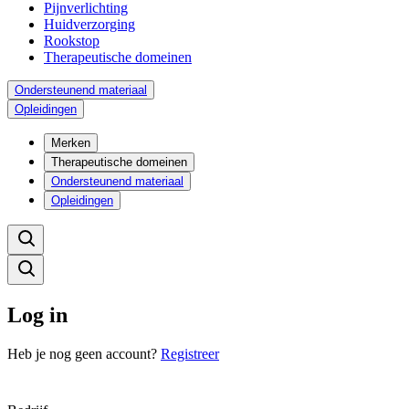
Pijnverlichting
Huidverzorging
Rookstop
Therapeutische domeinen
Ondersteunend materiaal
Opleidingen
Merken
Therapeutische domeinen
Ondersteunend materiaal
Opleidingen
Log in
Heb je nog geen account?
Registreer