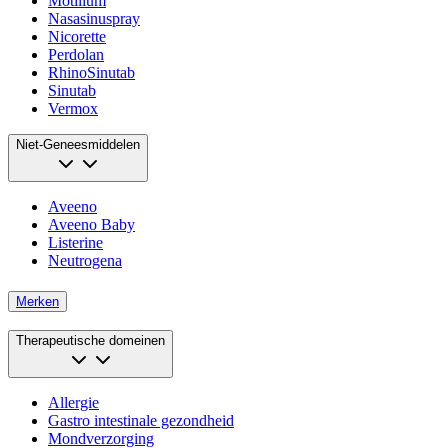
Motilium
Nasasinuspray
Nicorette
Perdolan
RhinoSinutab
Sinutab
Vermox
Niet-Geneesmiddelen
Aveeno
Aveeno Baby
Listerine
Neutrogena
Merken
Therapeutische domeinen
Allergie
Gastro intestinale gezondheid
Mondverzorging