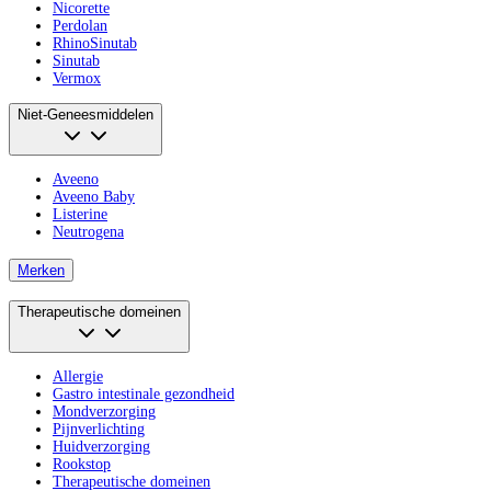
Nicorette
Perdolan
RhinoSinutab
Sinutab
Vermox
Niet-Geneesmiddelen
Aveeno
Aveeno Baby
Listerine
Neutrogena
Merken
Therapeutische domeinen
Allergie
Gastro intestinale gezondheid
Mondverzorging
Pijnverlichting
Huidverzorging
Rookstop
Therapeutische domeinen