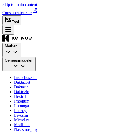
Skip to main content
Consumenten site
Taal
Merken
Geneesmiddelen
Bronchosedal
Daktacort
Daktarin
Daktozin
Hextril
Imodium
Imonogas
Lansoyl
Livostin
Microlax
Motilium
Nasasinuspray