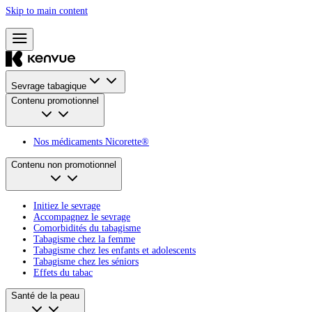
Skip to main content
Sevrage tabagique
Contenu promotionnel
Nos médicaments Nicorette®
Contenu non promotionnel
Initiez le sevrage
Accompagnez le sevrage
Comorbidités du tabagisme
Tabagisme chez la femme
Tabagisme chez les enfants et adolescents
Tabagisme chez les séniors
Effets du tabac
Santé de la peau