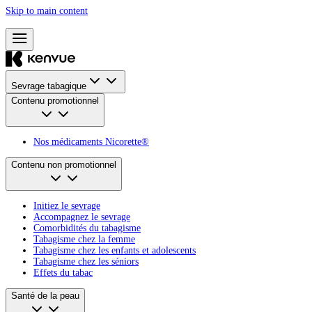
Skip to main content
Sevrage tabagique
Contenu promotionnel
Nos médicaments Nicorette®
Contenu non promotionnel
Initiez le sevrage
Accompagnez le sevrage
Comorbidités du tabagisme
Tabagisme chez la femme
Tabagisme chez les enfants et adolescents
Tabagisme chez les séniors
Effets du tabac
Santé de la peau