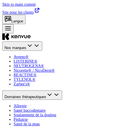
Skip to main content
Site pour les clients
Langue
Nos marques
Aveeno®
LISTERINE®
NEUTROGENA®
Nicorette® / NicoDerm®
REACTINE®
TYLENOL®
Zarbee's®
Domaines thérapeutiques
Allergie
Santé buccodentaire
Soulagement de la douleur
Pédiatrie
Santé de la peau