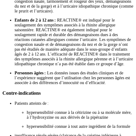
congestion nasale, larmoiement et rougeur des yeux, démangeaisons
du nez et de la gorge) et à l’urticaire idiopathique chronique (comme
le prurit et l’urticaire).
Enfants de 2 à 12 ans :
REACTINE® est indiqué pour le
soulagement des symptômes associés à la rhinite allergique
saisonnière. REACTINE® est également indiqué pour le
soulagement rapide et durable des démangeaisons dues à des
réactions cutanées allergiques comme l’urticaire. Les symptômes de
congestion nasale et de démangeaisons du nez et de la gorge n’ont
pas été étudiés de manière adéquate dans le sous-groupe d’enfants
âgés de 2 à 12 ans. L’efficacité de REACTINE® dans le traitement
des symptômes associés à la rhinite allergique pérenne et à l’urticaire
idiopathique chronique n’a pas été établie dans ce groupe d’âge.
Personnes âgées :
Les données issues des études cliniques et de
l’expérience suggèrent que l’utilisation chez les personnes âgées est
associée à des différences d’innocuité ou d’efficacité.
Contre-indications
Patients atteints de :
hypersensibilité connue à la cétirizine ou à sa molécule mère,
à l’hydroxyzine ou aux dérivés de la pipérazine
hypersensibilité connue à tout autre ingrédient de la formule
insuffisance rénale sévère (clairance de la créatine inférieure à