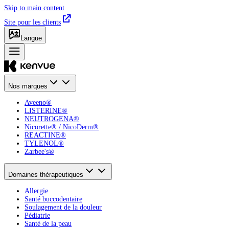
Skip to main content
Site pour les clients
Langue
Nos marques
Aveeno®
LISTERINE®
NEUTROGENA®
Nicorette® / NicoDerm®
REACTINE®
TYLENOL®
Zarbee's®
Domaines thérapeutiques
Allergie
Santé buccodentaire
Soulagement de la douleur
Pédiatrie
Santé de la peau