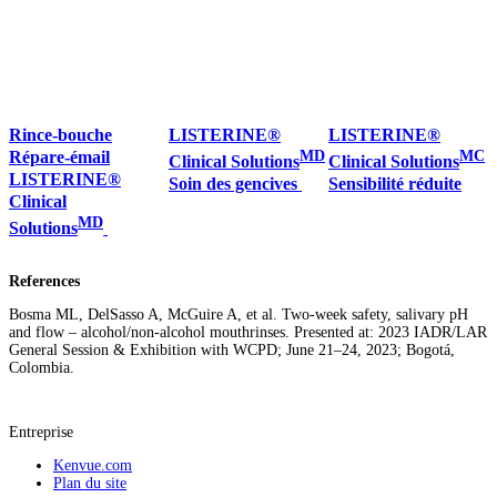
Rince-bouche
LISTERINE®
LISTERINE®
Répare-émail
MD
MC
Clinical Solutions
Clinical Solutions
LISTERINE®
Soin des gencives
Sensibilité réduite
Clinical
MD
Solutions
References
Bosma ML, DelSasso A, McGuire A, et al. Two-week safety, salivary pH
and flow – alcohol/non-alcohol mouthrinses. Presented at: 2023 IADR/LAR
General Session & Exhibition with WCPD; June 21–24, 2023; Bogotá,
Colombia.
Entreprise
Kenvue.com
Plan du site