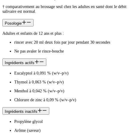
† comparativement au brossage seul chez les adultes en santé dont le débit
salivaire est normal.
Posologie
Adultes et enfants de 12 ans et plus :
rincer avec 20 ml deux fois par jour pendant 30 secondes
Ne pas avaler le rince-bouche
Ingrédients actifs
Eucalyptol à 0,091 % (w/v–p/v)
Thymol à 0,063 % (w/v–p/v)
Menthol à 0,042 % (w/v–p/v)
Chlorure de zinc à 0,09 % (w/v–p/v)
Ingrédients inactifs
Propylène glycol
Arôme (saveur)