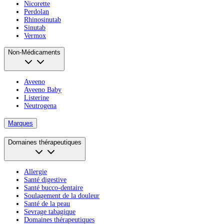
Nicorette
Perdolan
Rhinosinutab
Sinutab
Vermox
Non-Médicaments
Aveeno
Aveeno Baby
Listerine
Neutrogena
Marques
Domaines thérapeutiques
Allergie
Santé digestive
Santé bucco-dentaire
Soulagement de la douleur
Santé de la peau
Sevrage tabagique
Domaines thérapeutiques