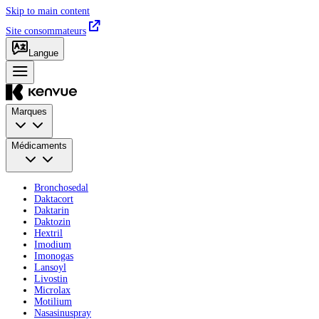
Skip to main content
Site consommateurs
Langue
Marques
Médicaments
Bronchosedal
Daktacort
Daktarin
Daktozin
Hextril
Imodium
Imonogas
Lansoyl
Livostin
Microlax
Motilium
Nasasinuspray