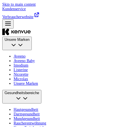
Skip to main content
Kundenservice
Verbraucherwebsite
Unsere Marken
Aveeno
Aveeno Baby
Imodium
Listerine
Nicorette
Microlax
Unsere Marken
Gesundheitsbereiche
Hautgesundheit
Darmgesundheit
Mundgesundheit
Raucherentwöhnung